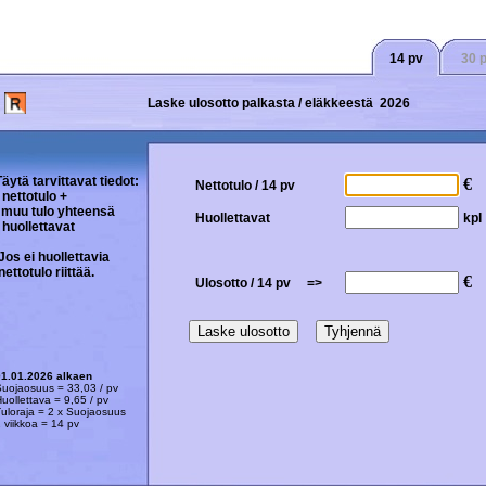
14 pv
30 
Laske ulosotto palkasta / eläkkeestä 2026
äytä tarvittavat tiedot:
€
Nettotulo / 14 pv
 nettotulo +
uu tulo yhteensä
Huollettavat
kpl
 huollettavat
os ei huollettavia
ttotulo riittää.
€
Ulosotto / 14 pv =>
01.01.2026 alkaen
ojaosuus = 33,03 / pv
ollettava = 9,65 / pv
loraja = 2 x Suojaosuus
viikkoa = 14 pv