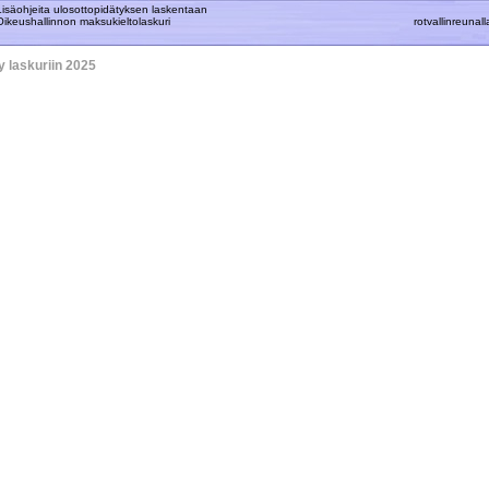
Lisäohjeita ulosottopidätyksen laskentaan
Oikeushallinnon maksukieltolaskuri
rotvallinreuna
ry laskuriin 2025