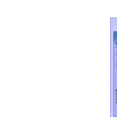
T
-
m
-
J
ne
Su
Hu
Tu
2 